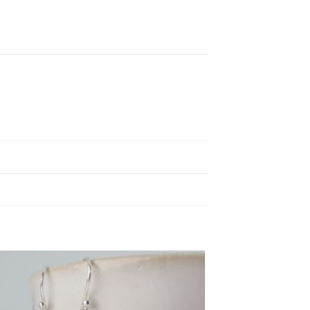
Ajouter
à ma
wishlist