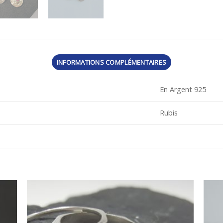
INFORMATIONS COMPLÉMENTAIRES
En Argent 925
Rubis
uter
Ajouter
ma
à ma
list
wishlist