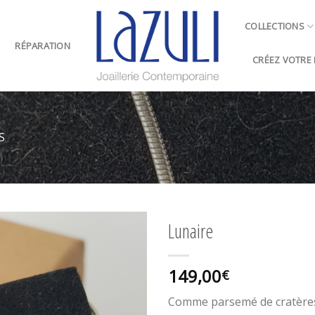
COLLECTIONS
RÉPARATION
CRÉEZ VOTRE B
S
Lunaire
Ajouter
149,00
à ma
€
wishlist
Comme parsemé de cratères