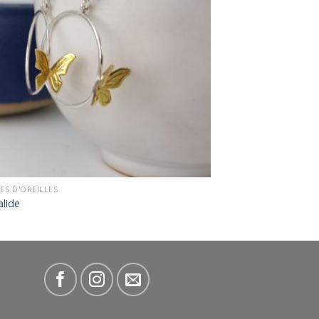
ES D'OREILLES
alide