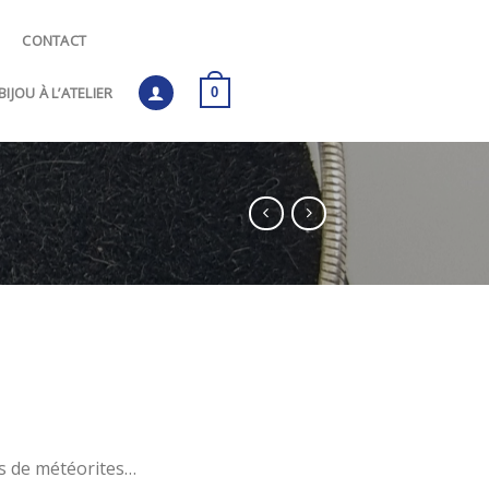
CONTACT
IJOU À L’ATELIER
0
 de météorites…