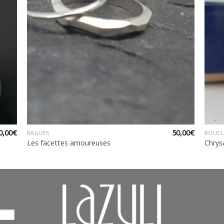
+
+
0,00
€
50,00
€
BAGUES
BOUCL
Les facettes amoureuses
Chrys