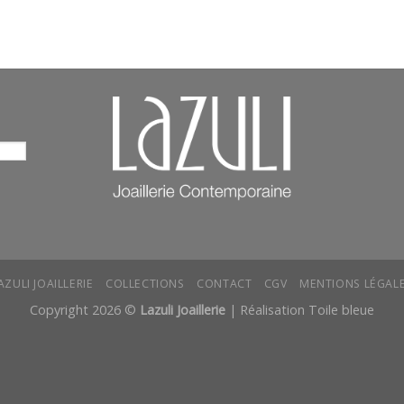
AZULI JOAILLERIE
COLLECTIONS
CONTACT
CGV
MENTIONS LÉGAL
Copyright 2026 ©
Lazuli Joaillerie
|
Réalisation Toile bleue