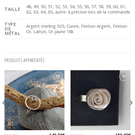
48, 49, 50, 51, 52, 53, 54, 55, 56, 57, 58, 59, 60, 61,
TAILLE
62, 63, 64, 65, autre: à préciser lors de la commande
TYPE
Argent sterling 925, Cuivre, Finition Argent, Finition
DE
Or, Laiton, Or jaune 18k
MÉTAL
PRODUITS APPARENTÉS
Ajouter
Ajouter
à ma
à ma
wishlist
wishlist