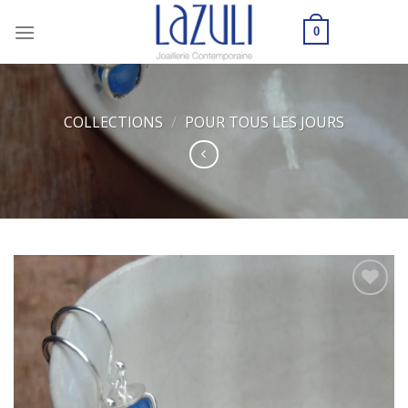
Skip
to
0
content
COLLECTIONS
/
POUR TOUS LES JOURS
Ajouter
à ma
wishlist